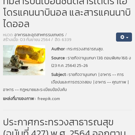
ที่มีสารปนเปื้อนชนิดสารเตตราไฮ
โดรแคนนาบินอล และสารแคนนาบิ
ไดออล
หมวด:
อาหารและอุตสาหกรรมเกษตร
สร้างเมื่อ: 03 กันยายน 2564
ฮิต: 6339
Author :
กระทรวงสาธารณสุข.
Source :
ราชกิจจานุเบกษา
138 ตอนพิเศษ 168 ง
(23 ก.ค. 2564) 25-26
Subject :
ราชกิจจานุเบกษา | อาหาร -- การ
เจือปนและการตรวจสอบ | อาหาร -- คุณภาพ |
อาหาร -- กฎหมายและระเบียบข้อบังคับ
แหล่งที่มาของภาพ :
freepik.com
ประกาศกระทรวงสาธารณสุข
(ฉบับที่ 427) พ.ศ. 2564 ออกตาม