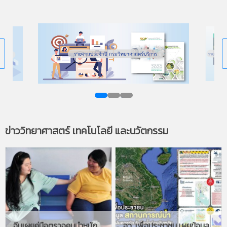
ข่าววิทยาศาสตร์
เทคโนโลยี และนวัตกรรม
จีนเผยคู่มือตรวจคนน้ำหนักตัวเกิน ตั้งเป้าแก้วิกฤตโรคอ้วน
อว. เพื่อประชาชน เผยข้อมูลสถานการณ์น้ำ เฝ้าระวังฝนตกหนัก เพื่อรับมือน้ำท่วมฉับพลันและน้ำป่าไหลหลาก