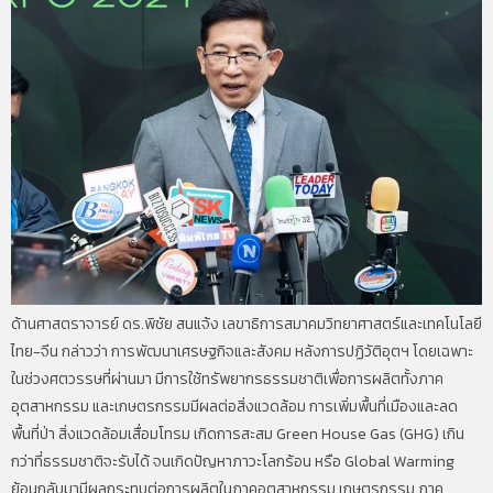
ด้านศาสตราจารย์ ดร.พิชัย สนแจ้ง เลขาธิการสมาคมวิทยาศาสตร์และเทคโนโลยี
ไทย-จีน กล่าวว่า การพัฒนาเศรษฐกิจและสังคม หลังการปฏิวัติอุตฯ โดยเฉพาะ
ในช่วงศตวรรษที่ผ่านมา มีการใช้ทรัพยากรธรรมชาติเพื่อการผลิตทั้งภาค
อุตสาหกรรม และเกษตรกรรมมีผลต่อสิ่งแวดล้อม การเพิ่มพื้นที่เมืองและลด
พื้นที่ป่า สิ่งแวดล้อมเสื่อมโทรม เกิดการสะสม Green House Gas (GHG) เกิน
กว่าที่ธรรมชาติจะรับได้ จนเกิดปัญหาภาวะโลกร้อน หรือ Global Warming
ย้อนกลับมามีผลกระทบต่อการผลิตในภาคอุตสาหกรรม เกษตรกรรม ภาค