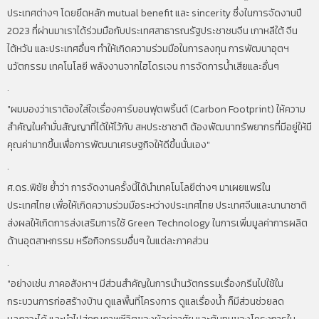
ประเทศต่างๆ โดยยึดหลัก mutual benefit และ sincerity ซึ่งในการจัดงานปี
2023 ที่ผ่านมาเราได้ร่วมมือกับประเทศสาธารณรัฐประชาชนจีน เกาหลีใต้ จีน
ไต้หวัน และประเทศอื่นๆ ทำให้เกิดความร่วมมือในการลงทุน การพัฒนาอุตฯ
นวัตกรรม เทคโนโลยี พลังงานจากไฮโดรเจน การจัดการน้ำเสียและอื่นๆ
.
"ผมมองว่าเราต้องใส่ใจเรื่องคาร์บอนฟุตพริ้นต์ (Carbon Footprint) ให้ความ
สำคัญในคำมั่นสัญญาที่ได้ให้ไว้กับ สหประชาชาติ ต้องพัฒนาทรัพยากรที่มีอยู่ให้มี
คุณค่ามากขึ้นเพื่อการพัฒนาเศรษฐกิจให้ดีขึ้นนั่นเอง"
.
ศ.ดร.พิชัย ย้ำว่า การจัดงานครั้งนี้ได้นำเทคโนโลยีต่างๆ มาเผยแพร่ใน
ประเทศไทย เพื่อให้เกิดความร่วมมือระหว่างประเทศไทย ประเทศจีนและนานาชาติ
ส่งผลให้เกิดการส่งเสริมการใช้ Green Technology ในการเพิ่มมูลค่าการผลิต
ด้านอุตสาหกรรม หรือกิจกรรมอื่นๆ ในแต่ละภาคส่วน
.
"อย่างเช่น ภาคอสังหาฯ มีส่วนสำคัญในการนำนวัตกรรมเรื่องกรีนไปใช้ใน
กระบวนการก่อสร้างบ้าน ดูแลพื้นที่โครงการ ดูแลเรื่องน้ำ ก็มีส่วนช่วยลด