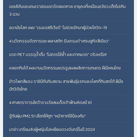
เซลล์ตับของคนเราอ่อนเยาว์ตลอดกาล อายุคงที่เหมือนอวัยวะเด็กไม่เกิน
3 ขวบ
อนามัยโลก เผย “เรมเดสซีเวียร์” ไม่ช่วยรักษาผู้ป่วยโควิด-19
4 นวัตกรรมจัดการขยะพลาสติก รับเทรนด์“เศรษฐกิจสีเขียว”
ขวด PET บรรจุน้ำดื่ม “ไม่ควรใช้ซ้ำ และตากแดด” จริงหรือ!!
หลอดกินได้ ผลงานนวัตกรรมแปรรูปผลผลิตการเกษตร ฝีมือคนไทย
ข้าวโพดสีแดง ราชินีทับทิมสยาม สายพันธุ์แรกของโลกที่กินสดได้ ฝีมือ
นักวิจัยไทย
4 ศาสตราจารย์คว้ารางวัลสมเด็จเจ้าฟ้ามหิดลปี 61
รู้ทันฝุ่น PM2.5! เลือกให้ถูก “หน้ากากใช้ป้องกัน”
นาซ่า เตรียมส่งผู้หญิงไปเหยียบดวงจันทร์ในปี 2024