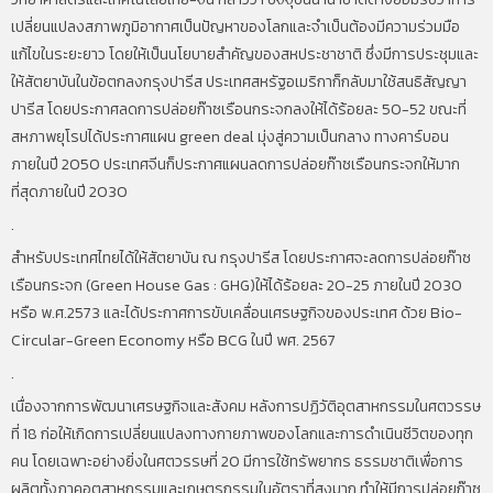
เปลี่ยนแปลงสภาพภูมิอากาศเป็นปัญหาของโลกและจำเป็นต้องมีความร่วมมือ
แก้ไขในระยะยาว โดยให้เป็นนโยบายสำคัญของสหประชาชาติ ซึ่งมีการประชุมและ
ให้สัตยาบันในข้อตกลงกรุงปารีส ประเทศสหรัฐอเมริกาก็กลับมาใช้สนธิสัญญา
ปารีส โดยประกาศลดการปล่อยก๊าซเรือนกระจกลงให้ได้ร้อยละ 50-52 ขณะที่
สหภาพยุโรปได้ประกาศแผน green deal มุ่งสู่ความเป็นกลาง ทางคาร์บอน
ภายในปี 2050 ประเทศจีนก็ประกาศแผนลดการปล่อยก๊าซเรือนกระจกให้มาก
ที่สุดภายในปี 2030
.
สำหรับประเทศไทยได้ให้สัตยาบัน ณ กรุงปารีส โดยประกาศจะลดการปล่อยก๊าซ
เรือนกระจก (Green House Gas : GHG)ให้ได้ร้อยละ 20-25 ภายในปี 2030
หรือ พ.ศ.2573 และได้ประกาศการขับเคลื่อนเศรษฐกิจของประเทศ ด้วย Bio-
Circular-Green Economy หรือ BCG ในปี พศ. 2567
.
เนื่องจากการพัฒนาเศรษฐกิจและสังคม หลังการปฏิวัติอุตสาหกรรมในศตวรรษ
ที่ 18 ก่อให้เกิดการเปลี่ยนแปลงทางกายภาพของโลกและการดำเนินชีวิตของทุก
คน โดยเฉพาะอย่างยิ่งในศตวรรษที่ 20 มีการใช้ทรัพยากร ธรรมชาติเพื่อการ
ผลิตทั้งภาคอุตสาหกรรมและเกษตรกรรมในอัตราที่สูงมาก ทำให้มีการปล่อยก๊าซ