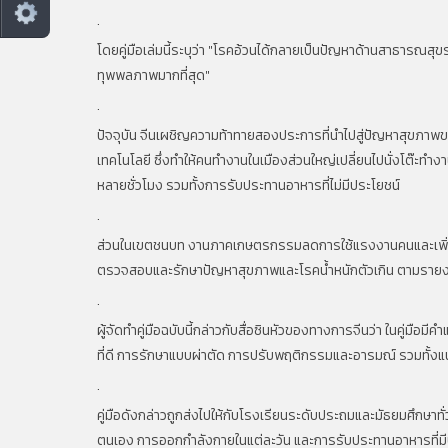
.
โดยคู่มือเล่มนี้ระบุว่า "โรคอ้วนได้กลายเป็นปัญหาด้านสาธารณสุขระด
ทุพพลภาพมากที่สุด"
.
ปัจจุบัน จีนเผชิญความท้าทายสองประการที่นำไปสู่ปัญหาสุขภาพ
เทคโนโลยี ซึ่งทำให้คนทำงานในเมืองส่วนใหญ่เปลี่ยนไปนั่งโต
หลายชั่วโมง รวมทั้งการรับประทานอาหารที่ไม่มีประโยชน์
.
ส่วนในเขตชนบท งานภาคเกษตรกรรมลดการใช้แรงงานคนและเพิ่มเ
ตรวจสอบและรักษาปัญหาสุขภาพและโรคน้ำหนักตัวเกิน ตามรายง
.
ผู้จัดทำคู่มือฉบับนี้กล่าวกับสื่อซินหัวของทางการจีนว่า ในคู่มือ
ที่ดี การรักษาแบบผ่าตัด การปรับพฤติกรรมและอารมณ์ รวมทั้ง
.
คู่มือดังกล่าวถูกส่งไปให้กับโรงเรียนระดับประถมและมัธยมศึกษา
ตนเอง การออกกำลังกายในแต่ละวัน และการรับประทานอาหารที่มีประ