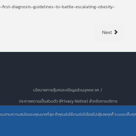
ls-first-diagnosis-guidelines-to-battle-escalating-obesity-
Next
นโยบายการคุ้มครองข้อมูลส่วนบุคคล วศ. /
ประกาศความเป็นส่วนตัว (Privacy Notice) สำหรับการบริการ
สารสนเทศ
ะตรงตามความสนใจของคุณมากที่สุด ถ้าคุณยังใช้งานต่อไปโดยไม่ปฏิเสธคุกกี้ ระบบจะเก็บคุกกี้เ