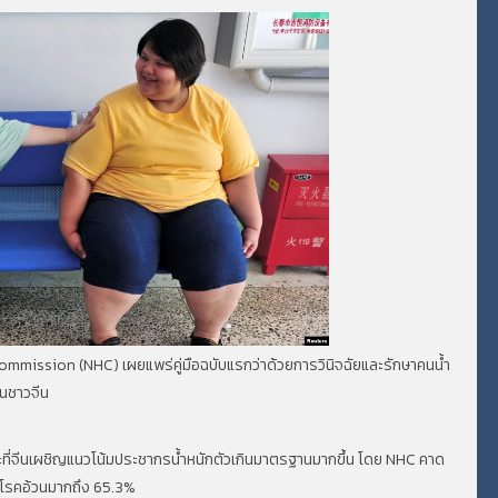
mission (NHC) เผยแพร่คู่มือฉบับแรกว่าด้วยการวินิจฉัยและรักษาคนน้ำ
ชนชาวจีน
นในขณะที่จีนเผชิญแนวโน้มประชากรน้ำหนักตัวเกินมาตรฐานมากขึ้น โดย NHC คาด
็นโรคอ้วนมากถึง 65.3%