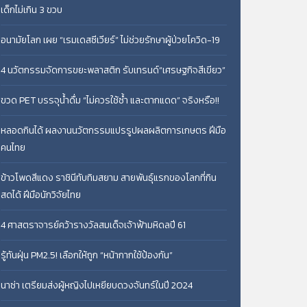
เด็กไม่เกิน 3 ขวบ
อนามัยโลก เผย “เรมเดสซีเวียร์” ไม่ช่วยรักษาผู้ป่วยโควิด-19
4 นวัตกรรมจัดการขยะพลาสติก รับเทรนด์“เศรษฐกิจสีเขียว”
ขวด PET บรรจุน้ำดื่ม “ไม่ควรใช้ซ้ำ และตากแดด” จริงหรือ!!
หลอดกินได้ ผลงานนวัตกรรมแปรรูปผลผลิตการเกษตร ฝีมือ
คนไทย
ข้าวโพดสีแดง ราชินีทับทิมสยาม สายพันธุ์แรกของโลกที่กิน
สดได้ ฝีมือนักวิจัยไทย
4 ศาสตราจารย์คว้ารางวัลสมเด็จเจ้าฟ้ามหิดลปี 61
รู้ทันฝุ่น PM2.5! เลือกให้ถูก “หน้ากากใช้ป้องกัน”
นาซ่า เตรียมส่งผู้หญิงไปเหยียบดวงจันทร์ในปี 2024