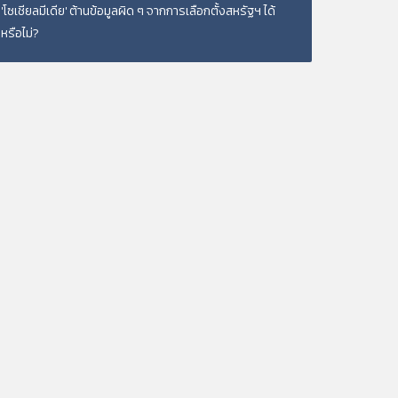
'โซเชียลมีเดีย' ต้านข้อมูลผิด ๆ จากการเลือกตั้งสหรัฐฯ ได้
หรือไม่?